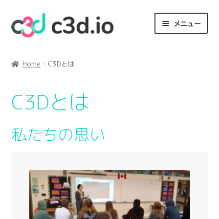
ナ
コ
メニュー
ビ
ン
ゲ
テ
英語を学びながらプログラミング
ー
ン
Home
C3Dとは
シ
ツ
オンライン教室 一覧
ョ
へ
ン
ス
C3Dとは
なぜ英語でプログラミング？
へ
キ
ス
ッ
私たちの思い
キ
プ
私たちの思い
ッ
プ
C3Dとは
お問い合わせ