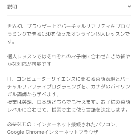
説明
ス
ン：
英
世界初、ブラウザー上でバーチャルリアリティをプログ
語
ラミングできるC3Dを使ったオンライン個人レッスンで
&
す。
VR
プ
個人レッスンではそれぞれのお子様に合わせたきめ細や
ロ
かな対応が可能です。
グ
ラ
IT、コンピューターサイエンスに関わる英語表現とバー
ミ
チャルリアリティプログラミングを、カナダのバイリン
ン
ガル講師から学べます。
グ
授業は英語、日本語どちらでも行えます。お子様の英語
（月
レベルに合わせて、授業で主に使う言語を決定します。
4
回）
必要なもの：
インターネット接続された
パソコン、
個
Google Chromeインターネットブラウザ