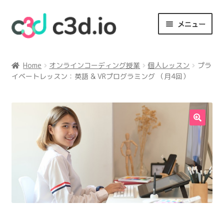
ナ
コ
メニュー
ビ
ン
ゲ
テ
英語を学びながらプログラミング
ー
ン
Home
オンラインコーディング授業
個人レッスン
プラ
シ
ツ
イベートレッスン：英語 & VRプログラミング （月4回）
オンライン教室 一覧
ョ
へ
ン
ス
なぜ英語でプログラミング？
へ
キ
ス
ッ
私たちの思い
キ
プ
ッ
プ
C3Dとは
お問い合わせ