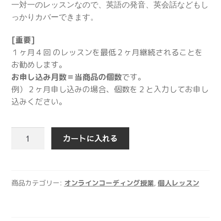
一対一のレッスンなので、英語の発音、英会話などもし
っかりカバーできます。
[重要]
１ヶ月４回 のレッスンを最低２ヶ月継続されることを
お勧めします。
お申し込み月数＝当商品の個数
です。
例）２ヶ月申し込みの場合、個数を２と入力してお申し
込みください。
プ
カートに入れる
ラ
イ
ベ
ー
商品カテゴリー:
オンラインコーディング授業
,
個人レッスン
ト
レ
ッ